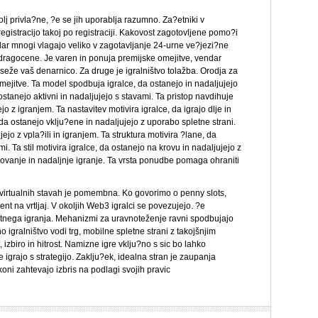
j privla?ne, ?e se jih uporablja razumno. Za?etniki v
registracijo takoj po registraciji. Kakovost zagotovljene pomo?i
ndar mnogi vlagajo veliko v zagotavljanje 24-urne ve?jezi?ne
dragocene. Je varen in ponuja premijske omejitve, vendar
oseže vaš denarnico. Za druge je igralništvo tolažba. Orodja za
ejitve. Ta model spodbuja igralce, da ostanejo in nadaljujejo
stanejo aktivni in nadaljujejo s stavami. Ta pristop navdihuje
o z igranjem. Ta nastavitev motivira igralce, da igrajo dlje in
 da ostanejo vklju?ene in nadaljujejo z uporabo spletne strani.
ejo z vpla?ili in igranjem. Ta struktura motivira ?lane, da
i. Ta stil motivira igralce, da ostanejo na krovu in nadaljujejo z
vanje in nadaljnje igranje. Ta vrsta ponudbe pomaga ohraniti
v virtualnih stavah je pomembna. Ko govorimo o penny slots,
t na vrtljaj. V okoljih Web3 igralci se povezujejo. ?e
nega igranja. Mehanizmi za uravnoteženje ravni spodbujajo
igralništvo vodi trg, mobilne spletne strani z takojšnjim
izbiro in hitrost. Namizne igre vklju?no s sic bo lahko
e igrajo s strategijo. Zaklju?ek, idealna stran je zaupanja
zakoni zahtevajo izbris na podlagi svojih pravic