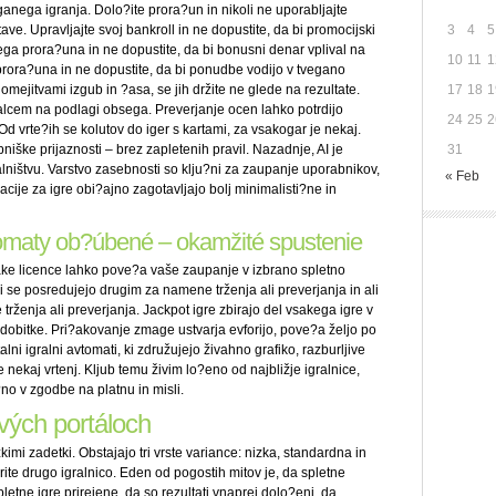
ganega igranja. Dolo?ite prora?un in nikoli ne uporabljajte
ve. Upravljajte svoj bankroll in ne dopustite, da bi promocijski
3
4
5
jega prora?una in ne dopustite, da bi bonusni denar vplival na
10
11
1
rora?una in ne dopustite, da bi ponudbe vodijo v tvegano
omejitvami izgub in ?asa, se jih držite ne glede na rezultate.
17
18
1
alcem na podlagi obsega. Preverjanje ocen lahko potrdijo
24
25
2
Od vrte?ih se kolutov do iger s kartami, za vsakogar je nekaj.
niške prijaznosti – brez zapletenih pravil. Nazadnje, AI je
31
ništvu. Varstvo zasebnosti so klju?ni za zaupanje uporabnikov,
« Feb
acije za igre obi?ajno zagotavljajo bolj minimalisti?ne in
omaty ob?úbené – okamžité spustenie
ake licence lahko pove?a vaše zaupanje v izbrano spletno
 ali se posredujejo drugim za namene trženja ali preverjanja in ali
rženja ali preverjanja. Jackpot igre zbirajo del vsakega igre v
dobitke. Pri?akovanje zmage ustvarja evforijo, pove?a željo po
lni igralni avtomati, ki združujejo živahno grafiko, razburljive
e nekaj vrtenj. Kljub temu živim lo?eno od najbližje igralnice,
?no v zgodbe na platnu in misli.
vých portáloch
kimi zadetki. Obstajajo tri vrste variance: nizka, standardna in
erite drugo igralnico. Eden od pogostih mitov je, da spletne
pletne igre prirejene, da so rezultati vnaprej dolo?eni, da