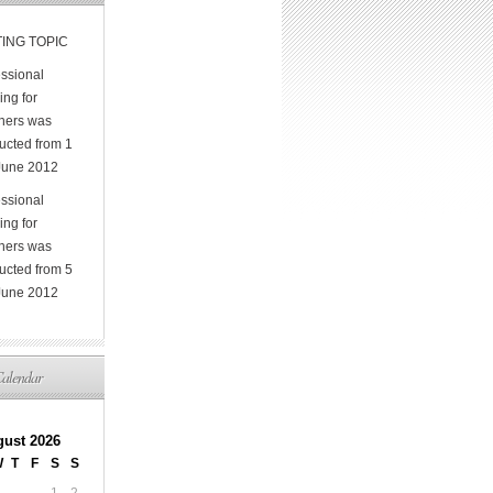
ING TOPIC
essional
ing for
hers was
ucted from 1
 June 2012
essional
ing for
hers was
ucted from 5
 June 2012
alendar
ust 2026
W
T
F
S
S