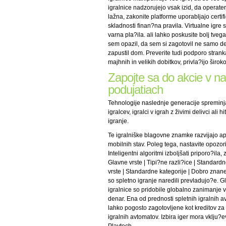
igralnice nadzorujejo vsak izid, da operater
lažna, zakonite platforme uporabljajo certifi
skladnosti finan?na pravila. Virtualne igre s
varna pla?ila. ali lahko poskusite bolj tve
sem opazil, da sem si zagotovil ne samo den
zapustil dom. Preverite tudi podporo strank
majhnih in velikih dobitkov, privla?ijo širok
Zapojte sa do akcie v n
podujatiach
Tehnologije naslednje generacije spreminj
igralcev, igralci v igrah z živimi delivci al
igranje.
Te igralniške blagovne znamke razvijajo ap
mobilnih stav. Poleg tega, nastavite opozor
Inteligentni algoritmi izboljšati priporo?ila
Glavne vrste | Tipi?ne razli?ice | Standardne
vrste | Standardne kategorije | Dobro znan
so spletno igranje naredili prevladujo?e. G
igralnice so pridobile globalno zanimanje 
denar. Ena od prednosti spletnih igralnih a
lahko pogosto zagotovljene kot kreditov za 
igralnih avtomatov. Izbira iger mora vklju?ev