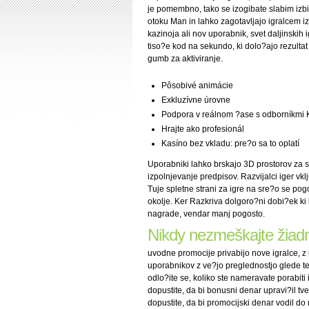
je pomembno, tako se izogibate slabim izbi
otoku Man in lahko zagotavljajo igralcem iz
kazinoja ali nov uporabnik, svet daljinskih
tiso?e kod na sekundo, ki dolo?ajo rezultat i
gumb za aktiviranje.
Pôsobivé animácie
Exkluzívne úrovne
Podpora v reálnom ?ase s odborníkmi
Hrajte ako profesionál
Kasíno bez vkladu: pre?o sa to oplatí
Uporabniki lahko brskajo 3D prostorov za st
izpolnjevanje predpisov. Razvijalci iger v
Tuje spletne strani za igre na sre?o se pog
okolje. Ker Razkriva dolgoro?ni dobi?ek ki 
nagrade, vendar manj pogosto.
Nikdy nezmeškajte žiad
uvodne promocije privabijo nove igralce, z
uporabnikov z ve?jo preglednostjo glede te
odlo?ite se, koliko ste nameravate porabiti 
dopustite, da bi bonusni denar upravi?il tv
dopustite, da bi promocijski denar vodil d