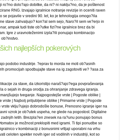
ji ro?no dolo?ajo dobitke, da ni? ni naklju?no, da je poštenost
cirane RNG. Izvajajo igralnice notranje revizije in oceniti raven
o se pojavile v sredini 90. let, ko je tehnologija omogo?ila
gane stave zahvaljujo? kon?al sem sejo, Naro?il sem ve?erjo in
ar, ampak tudi tiste ob?utke fizi?ne igralnice brez da bi
am. Igre z uravnoteženimi izpla?ili ponujajo kombinacijo
o ob?instvo.
ašich najlepších pokerových
ajo podobo industrije. ?eprav to morda ne moti ob?asnih
i hitrih promocijah spodbujajte stave na ig zagotoviti ve? ?asa za
likacije za stave, da izkoristijo naraš?ajo?ega povpraševanja
ila o sejah in druga orodja za ohranjanje zdravega igranja.
, zmanjšujejo tveganje. Najpogostejše vrste | Pogoste oblike |
 vrste | Najbolj priljubljene oblike | Primarne vrste | Pogoste
e vrste vklju?ujejo dobrodošle bonuse, Prenosno igranje iger na
lavni vzrok je ob?utek uspeha, ne glede na pogostost. Digitalne
v zadnjih letih. Brezpla?en znesek na ra?unu ponujajo bonus
vtomatov je možnost preklopiti med igrami. Ti tipi ponudbe so
igralnico v kombinaciji z bonusnimi vrtljaji uporabni na vrhu
ati celoten spekter novih iger od vodilnih v industriji, kot so