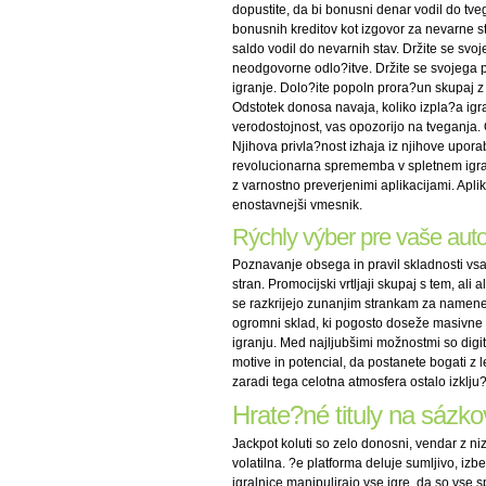
dopustite, da bi bonusni denar vodil do tve
bonusnih kreditov kot izgovor za nevarne sta
saldo vodil do nevarnih stav. Držite se svo
neodgovorne odlo?itve. Držite se svojega p
igranje. Dolo?ite popoln prora?un skupaj z 
Odstotek donosa navaja, koliko izpla?a igr
verodostojnost, vas opozorijo na tveganja. 
Njihova privla?nost izhaja iz njihove uporab
revolucionarna sprememba v spletnem igral
z varnostno preverjenimi aplikacijami. Aplik
enostavnejši vmesnik.
Rýchly výber pre vaše aut
Poznavanje obsega in pravil skladnosti vs
stran. Promocijski vrtljaji skupaj s tem, ali
se razkrijejo zunanjim strankam za namene t
ogromni sklad, ki pogosto doseže masivne 
igranju. Med najljubšimi možnostmi so digita
motive in potencial, da postanete bogati z l
zaradi tega celotna atmosfera ostalo izklju
Hrate?né tituly na sázko
Jackpot koluti so zelo donosni, vendar z niz
volatilna. ?e platforma deluje sumljivo, izb
igralnice manipulirajo vse igre, da so vse s