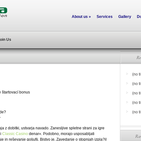
About us
»
Services
Gallery
D
oin Us
Re
(no ti
(no ti
 štartovací bonus
(no ti
(no ti
 de?
(no ti
7
a z dobitki, ustvarja navado. Zanesljive spletne strani za igre
ni
Classic Casino
denar«. Podobno, morajo usposabljati
Ran
 in reševanje goljufij. Bistvo je, Zavedanje o stopnjah izpla?il