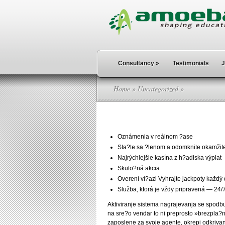
Consultancy
»
Testimonials
J
Home
»
Uncategorized
»
Oznámenia v reálnom ?ase
Sta?te sa ?lenom a odomknite okamžite
Najrýchlejšie kasína z h?adiska výplat
Skuto?ná akcia
Overení ví?azi Vyhrajte jackpoty každý
Služba, ktorá je vždy pripravená — 24/
Aktiviranje sistema nagrajevanja se spodbuj
na sre?o vendar to ni preprosto »brezpla?
zaposlene za svoje agente, okrepi odkrivanje