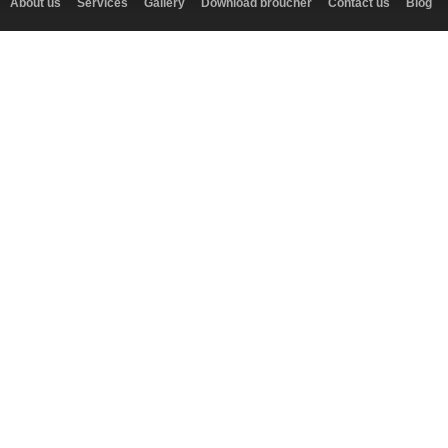
About us
Services
Gallery
Download broucher
Contact us
Blog